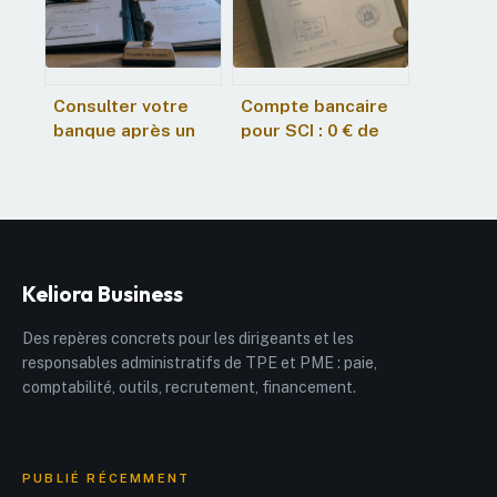
Consulter votre
Compte bancaire
banque après un
pour SCI : 0 € de
courtier : risques,
frais et 3 critères
règles
pour éviter les
d’antériorité et
erreurs
stratégies de
négociation
Keliora Business
Des repères concrets pour les dirigeants et les
responsables administratifs de TPE et PME : paie,
comptabilité, outils, recrutement, financement.
PUBLIÉ RÉCEMMENT