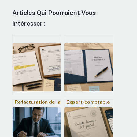
Articles Qui Pourraient Vous
Intéresser :
Refacturation de la
Expert-comptable
taxe foncière et
pour SCI : 45 € par
TVA : 3 règles
mois pour
pour sécuriser
sécuriser votre
votre rentabilité
patrimoine
locative