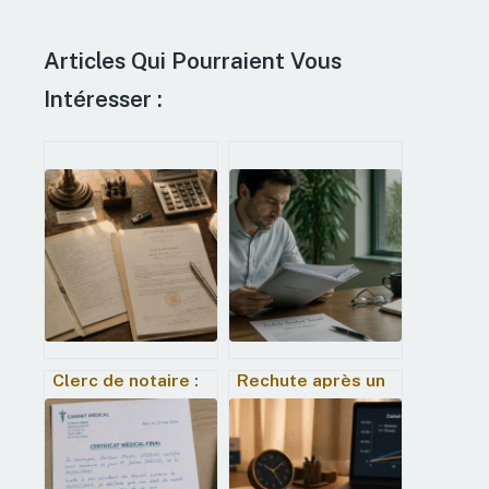
Articles Qui Pourraient Vous
Intéresser :
Clerc de notaire :
Rechute après un
entre prestige et
accident de travail
pression, le bilan
: procédures,
complet du métier
délais et
protection de vos