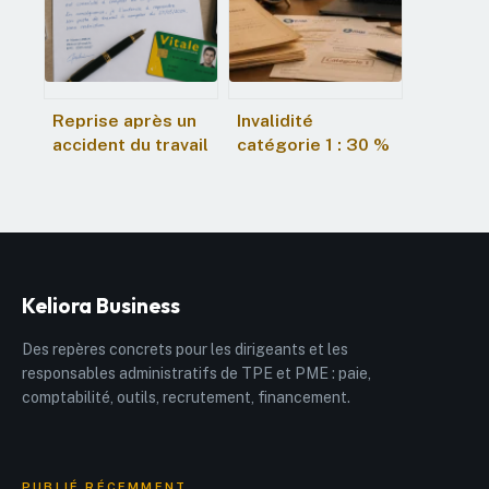
droits
Reprise après un
Invalidité
accident du travail
catégorie 1 : 30 %
sans certificat
du salaire et 3
final : risques et
freins majeurs à
démarches
anticiper
Keliora Business
Des repères concrets pour les dirigeants et les
responsables administratifs de TPE et PME : paie,
comptabilité, outils, recrutement, financement.
PUBLIÉ RÉCEMMENT