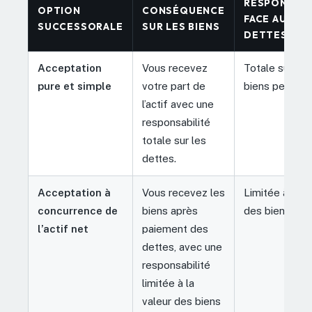
RESPONSABI
OPTION
CONSÉQUENCE
FACE AUX
SUCCESSORALE
SUR LES BIENS
DETTES
Acceptation
Vous recevez
Totale sur vo
pure et simple
votre part de
biens personn
l’actif avec une
responsabilité
totale sur les
dettes.
Acceptation à
Vous recevez les
Limitée à la v
concurrence de
biens après
des biens reçu
l’actif net
paiement des
dettes, avec une
responsabilité
limitée à la
valeur des biens