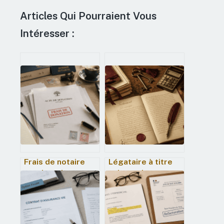
Articles Qui Pourraient Vous
Intéresser :
Frais de notaire
Légataire à titre
sur donation :
universel :
barème par
comment
tranches et
transmettre une
stratégies pour
fraction de son
optimiser votre
patrimoine tout en