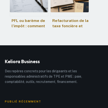
transmission
respectant la
réserve
héréditaire
PFL ou barème de
Refacturation de la
l’impôt : comment
taxe foncière et
éviter l’erreur
TVA : 3 règles
fiscale qui pèse
pour sécuriser
sur vos gains
votre rentabilité
locative
Keliora Business
Des repères concrets pour les dirigeants et les
responsables administratifs de TPE et PME : paie,
comptabilité, outils, recrutement, financement.
PUBLIÉ RÉCEMMENT