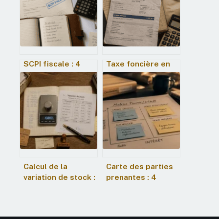
SCPI fiscale : 4
Taxe foncière en
leviers pour
comptabilité : 4
réduire vos impôts
étapes clés pour
sans gérer
enregistrer vos
d’immobilier
écritures, gérer la
refacturation et
clôturer l’exercice
Calcul de la
Carte des parties
variation de stock :
prenantes : 4
2 formules
étapes pour
essentielles et
neutraliser les
l’erreur de signe
blocages et