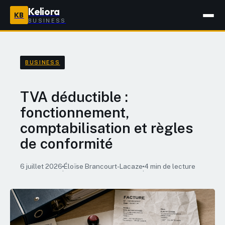
Keliora
KB
BUSINESS
BUSINESS
TVA déductible :
fonctionnement,
comptabilisation et règles
de conformité
6 juillet 2026
Éloïse Brancourt-Lacaze
4 min de lecture
·
·