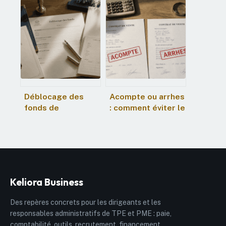
sur donation :
succession : 4
barème par
mois pour décider
tranches et
et 3 étapes pour
stratégies pour
valider votre
optimiser votre
dossier
transmission
Déblocage des
Acompte ou arrhes
fonds de
: comment éviter le
succession : délais,
piège financier de
étapes et
l’engagement
solutions pour
contractuel
percevoir votre
héritage
Keliora Business
Des repères concrets pour les dirigeants et les
responsables administratifs de TPE et PME : paie,
comptabilité, outils, recrutement, financement.