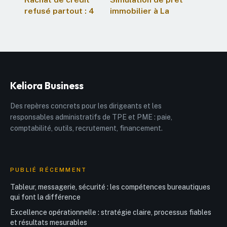
refusé partout : 4
immobilier à La
leviers pour
Banque Postale :
débloquer votre
critères
dossier
d’éligibilité et
calcul de votre
capacité d’emprunt
Keliora Business
Des repères concrets pour les dirigeants et les
responsables administratifs de TPE et PME : paie,
comptabilité, outils, recrutement, financement.
PUBLIÉ RÉCEMMENT
Tableur, messagerie, sécurité : les compétences bureautiques
qui font la différence
Excellence opérationnelle : stratégie claire, processus fiables
et résultats mesurables