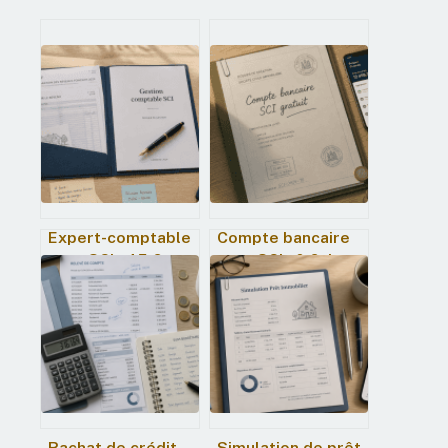
Expert-comptable
Compte bancaire
pour SCI : 45 € par
pour SCI : 0 € de
mois pour
frais et 3 critères
sécuriser votre
pour éviter les
patrimoine
erreurs
Rachat de crédit
Simulation de prêt