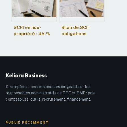
héritage
SCPI en nue-
Bilan de SCI :
propriété : 45 %
obligations
de décote
légales, seuils
immédiate et zéro
critiques et
fiscalité sur vos
méthode de
revenus
gestion
Keliora Business
Des repères concrets pour les dirigeants et les
responsables administratifs de TPE et PME : paie,
comptabilité, outils, recrutement, financement.
PUBLIÉ RÉCEMMENT