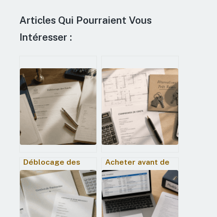
Articles Qui Pourraient Vous
Intéresser :
Déblocage des
Acheter avant de
fonds de
vendre : 4
succession : délais,
alternatives au
étapes et
prêt relais pour
solutions pour
sécuriser votre
percevoir votre
transition