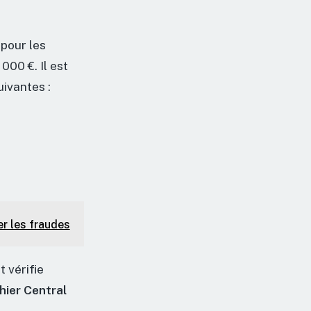
 pour les
000 €. Il est
uivantes :
er les fraudes
t vérifie
hier Central