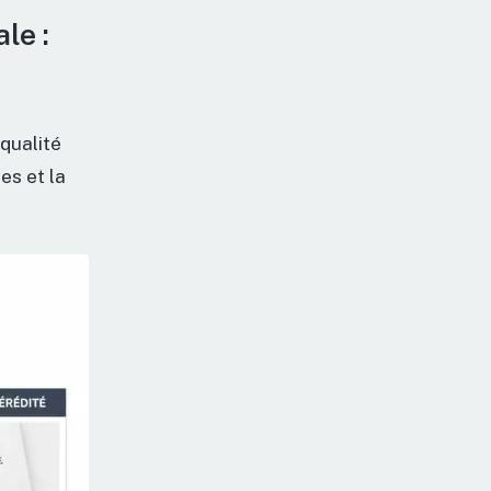
le :
qualité
es et la