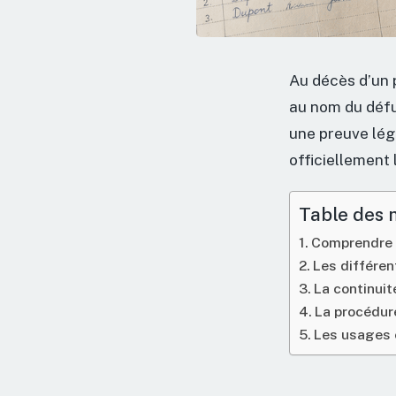
Au décès d’un p
au nom du défu
une preuve léga
officiellement 
Table des 
Comprendre l’
Les différen
La continuit
La procédure
Les usages 