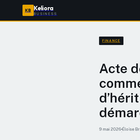
Keliora
KB
BUSINESS
FINANCE
Acte d
commen
d’héri
démar
9 mai 2026
Éloïse B
·