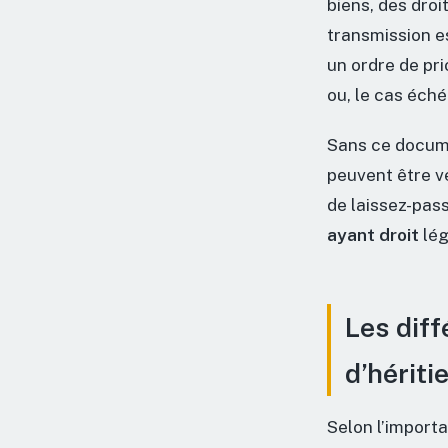
biens, des dro
transmission e
un ordre de pri
ou, le cas éch
Sans ce docume
peuvent être v
de laissez-pas
ayant droit
lég
Les dif
d’hériti
Selon l’importa