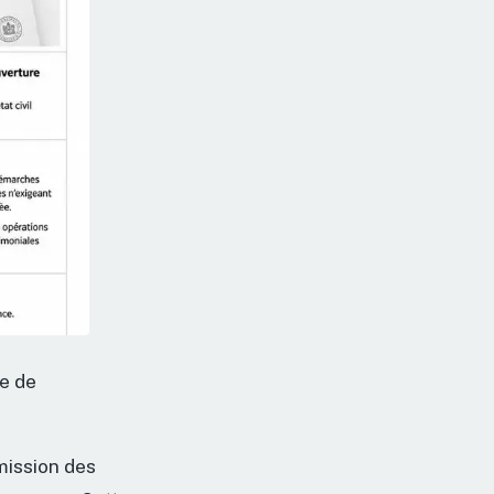
te de
mission des