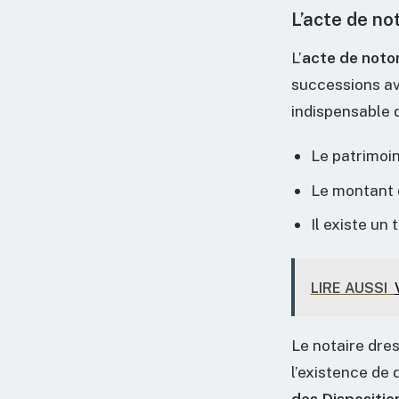
L’acte de no
L’
acte de noto
successions av
indispensable d
Le patrimoi
Le montant d
Il existe un
LIRE AUSSI
Le notaire dress
l’existence de 
des Dispositio