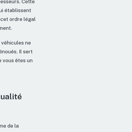
cesseurs. Cette
qui établissent
 cet ordre légal
ament.
 véhicules ne
noués. Il sert
e vous êtes un
ualité
rme de la