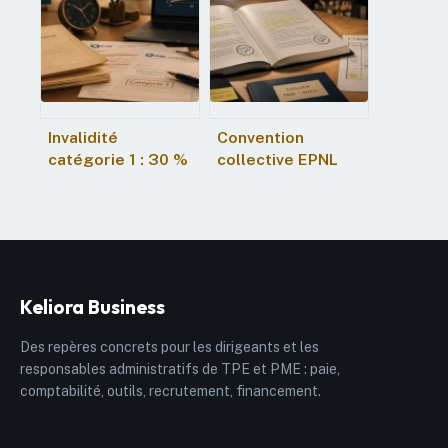
protection de vos
droits
Invalidité
Convention
catégorie 1 : 30 %
collective EPNL
du salaire et 3
(IDCC 3218) : 4
freins majeurs à
règles
anticiper
essentielles pour
la gestion des
OGEC
Keliora Business
Des repères concrets pour les dirigeants et les
responsables administratifs de TPE et PME : paie,
comptabilité, outils, recrutement, financement.