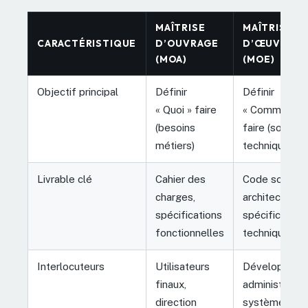
MAÎTRISE
MAÎTRISE
CARACTÉRISTIQUE
D’OUVRAGE
D’ŒUVRE
(MOA)
(MOE)
Objectif principal
Définir
Définir
« Quoi » faire
« Comment »
(besoins
faire (solutio
métiers)
techniques)
Livrable clé
Cahier des
Code source,
charges,
architecture,
spécifications
spécification
fonctionnelles
techniques
Interlocuteurs
Utilisateurs
Développeurs
finaux,
administrateu
direction
système,