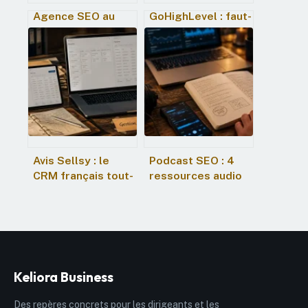
Agence SEO au
GoHighLevel : faut-
Luxembourg : 4
il centraliser votre
leviers pour
agence sur cet
dominer votre
outil tout-en-un ?
marché local
Avis Sellsy : le
Podcast SEO : 4
CRM français tout-
ressources audio
en-un est-il adapté
pour maîtriser le
à votre croissance
référencement
?
sans lire un seul
guide
Keliora Business
Des repères concrets pour les dirigeants et les